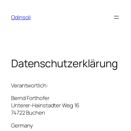
Zum
Inhalt
Odinsoli
springen
Datenschutzerklärung
Verantwortlich:
Bernd Forthofer
Unterer-Hainstadter Weg 16
74722 Buchen
Germany